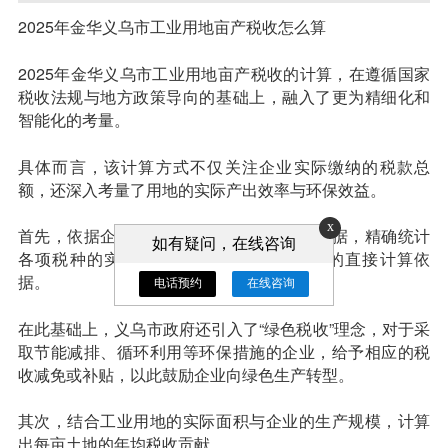
2025年金华义乌市工业用地亩产税收怎么算
2025年金华义乌市工业用地亩产税收的计算，在遵循国家
税收法规与地方政策导向的基础上，融入了更为精细化和
智能化的考量。
具体而言，该计算方式不仅关注企业实际缴纳的税款总
额，还深入考量了用地的实际产出效率与环保效益。
x
首先，依据企业年度财务报告及税务申报数据，精确统计
如有疑问，在线咨询
各项税种的实际缴纳情况，作为亩产税收的直接计算依
据。
电话预约
在线咨询
在此基础上，义乌市政府还引入了“绿色税收”理念，对于采
取节能减排、循环利用等环保措施的企业，给予相应的税
收减免或补贴，以此鼓励企业向绿色生产转型。
其次，结合工业用地的实际面积与企业的生产规模，计算
出每亩土地的年均税收贡献。